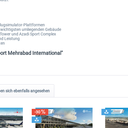
n Flugsimulator-Plattformen
r wichtigsten umliegenden Gebäude
d Tower und Azadi Sport Complex
nd Leistung
ten
port Mehrabad International"
n sich ebenfalls angesehen
-30