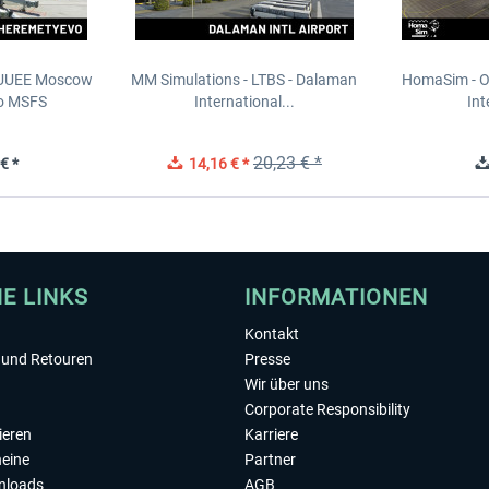
- UUEE Moscow
MM Simulations - LTBS - Dalaman
HomaSim - O
o MSFS
International...
Int
20,23 € *
€ *
14,16 € *
HE LINKS
INFORMATIONEN
Kontakt
und Retouren
Presse
Wir über uns
Corporate Responsibility
ieren
Karriere
eine
Partner
nloads
AGB