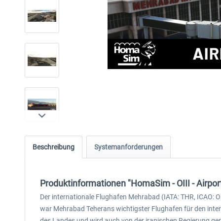
Beschreibung
Systemanforderungen
Produktinformationen "HomaSim - OIII - Airpor
Der internationale Flughafen Mehrabad (IATA: THR, ICAO: OI
war Mehrabad Teherans wichtigster Flughafen für den interna
des Landes und wird auch von der iranischen Regierung gen