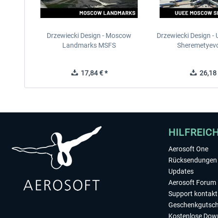
Drzewiecki Design - Moscow
Drzewiecki Design 
Landmarks MSFS
Sheremetyev
17,84 € *
26,18 
HILFREIC
Aerosoft One
Rücksendungen 
Updates
Aerosoft Forum
Support kontakt
Geschenkgutsch
Kostenlose Dow