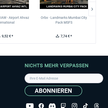
IAW - Airport Ahvaz
Orbx - Landmarks Mumbai City
SoFly -
ernational
Pack MSFS
9,52 € *
7,74 € *
NICHTS MEHR VERPASSEN
ABONNIEREN