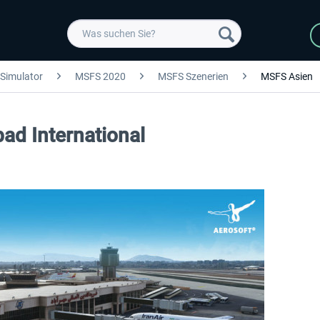
 Simulator
MSFS 2020
MSFS Szenerien
MSFS Asien
ad International