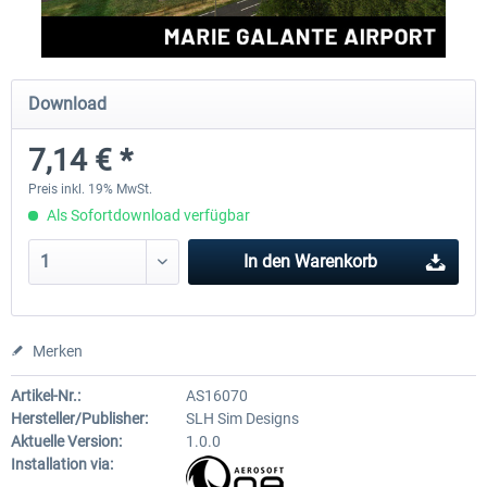
FSDG - St Lucia TLPC MSFS
FSDG - St Lucia TLPL MS
Download
7,14 € *
11,90 € *
14,99 € *
Preis inkl. 19% MwSt.
Als Sofortdownload verfügbar
In den
Warenkorb
Merken
Artikel-Nr.:
AS16070
Hersteller/Publisher:
SLH Sim Designs
Aktuelle Version:
1.0.0
Installation via: