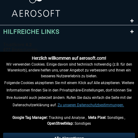
HILFREICHE LINKS
Herzlich willkommen auf aerosoft.com!
Wir verwenden Cookies. Einige davon sind technisch notwendig (z.B. für den
Warenkorb), andere helfen uns, unser Angebot zu verbessern und Ihnen ein
besseres Nutzererlebnis zu bieten.
Folgende Cookies akzeptieren Sie mit einem Klick auf Alle akzeptieren. Weitere
VERTRAG WIDERRUFEN
Informationen finden Sie in den Privatsphäre-Einstellungen, dort können Sie
Ihre Auswahl auch jederzeit ändern. Rufen Sie dazu einfach die Seite mit der
INFORMATIONEN
Datenschutzerklärung auf.
Zu unseren Datenschutzbestimmungen.
NICHTS MEHR VERPASSEN
Google Tag Manager:
Tracking und Analyse ,
Meta Pixel:
Sonstiges ,
OpenStreetMap:
Sonstiges
* Alle Preise inkl. gesetzl. Mehrwertsteuer zzgl.
Versandkosten
, wenn nicht
anders beschrieben.