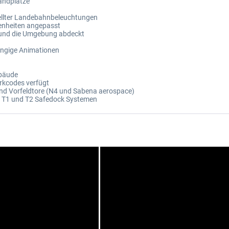
tandplätze
tellter Landebahnbeleuchtungen
enheiten angepasst
n und die Umgebung abdeckt
ängige Animationen
ebäude
arkcodes verfügt
nd Vorfeldtore (N4 und Sabena aerospace)
n T1 und T2 Safedock Systemen