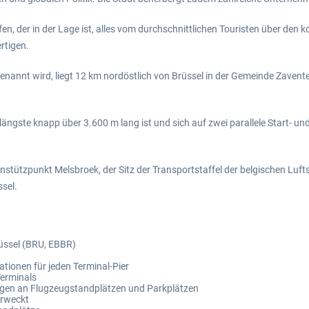
en, der in der Lage ist, alles vom durchschnittlichen Touristen über den
rtigen.
genannt wird, liegt 12 km nordöstlich von Brüssel in der Gemeinde Zavent
 längste knapp über 3.600 m lang ist und sich auf zwei parallele Start-
tützpunkt Melsbroek, der Sitz der Transportstaffel der belgischen Luftstrei
sel.
rüssel (BRU, EBBR)
tionen für jeden Terminal-Pier
erminals
gen an Flugzeugstandplätzen und Parkplätzen
erweckt