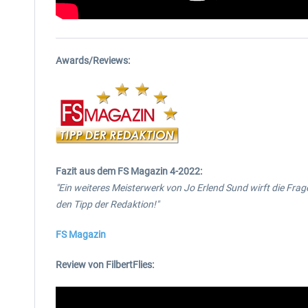
Awards/Reviews:
Fazit aus dem FS Magazin 4-2022:
"Ein weiteres Meisterwerk von Jo Erlend Sund wirft die Frage
den Tipp der Redaktion!"
FS Magazin
Review von FilbertFlies: