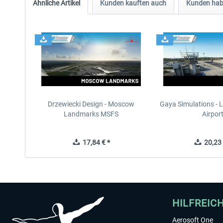
Ähnliche Artikel
Kunden kauften auch
Kunden habe
Drzewiecki Design - Moscow
Gaya Simulations - L
Landmarks MSFS
Airpor
17,84 € *
20,23 
HILFREIC
Aerosoft One