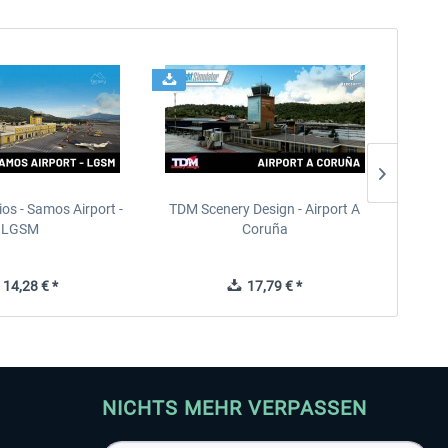
ios - Samos Airport -
TDM Scenery Design - Airport A
FlyLo
LGSM
Coruña
14,28 € *
17,79 € *
NICHTS MEHR VERPASSEN