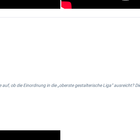
 auf, ob die Einordnung in die „oberste gestalterische Liga“ ausreicht? Di