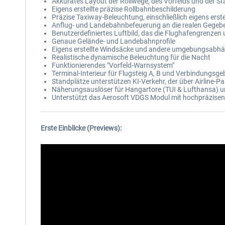
Akkurates Layout der Rollwege, des Vorfelds und der S
Eigens erstellte präzise Rollbahnbeschilderung
Präzise Taxiway-Beleuchtung, einschließlich eigens ers
Anflug- und Landebahnbefeuerung an die realen Gegeb
Benutzerdefiniertes Luftbild, das die Flughafengrenze
Genaue Gelände- und Landebahnprofile
Eigens erstellte Windsäcke und andere umgebungsabh
Realistische dynamische Beleuchtung für die Nacht
Funktionierendes "Vorfeld-Warnsystem"
Terminal-Interieur für Flugsteig A, B und Verbindungsg
Standplätze unterstützen KI-Verkehr, der über Airline-P
Näherungsauslöser für Hangartore (TUI & Lufthansa) u
Unterstützt das Aerosoft VDGS Modul mit hochpräzise
Erste Einblicke (Previews):