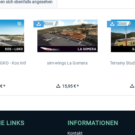
n sich ebenfalls angesehen
GKO - Kos Intl
sim-wings La Gomera
Terrainy Stud
t
€ *
15,95 € *
HE LINKS
INFORMATIONEN
Kontakt