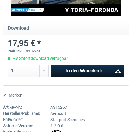
Aerosoft Mega Airport Brüssel
Aerosoft Airport Köln/Bo
Download
17,95 € *
24,95 € *
17,95 € *
Preis inkl. 19% MwSt.
Als Sofortdownload verfügbar
In den
Warenkorb
Merken
Artikel-Nr.:
AS15267
Hersteller/Publisher:
Aerosoft
Entwickler:
Stairport Sceneries
Aktuelle Version:
1.2.0.0