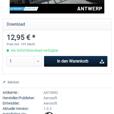
Aerosoft Mega Airport Brüssel
Aerosoft Airport Köln/Bo
Download
12,95 € *
24,95 € *
17,95 € *
Preis inkl. 19% MwSt.
Als Sofortdownload verfügbar
In den
Warenkorb
Merken
Artikel-Nr.:
AS15992
Hersteller/Publisher:
Aerosoft
Entwickler:
Aerosoft
Aktuelle Version:
1.0.2