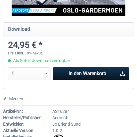
EmergencyDispatcherPro - 24h Free
EmergencyDispatcherPr
Download
Trial
24,95 € *
0,00 € *
35,69 € *
Preis inkl. 19% MwSt.
Als Sofortdownload verfügbar
In den
Warenkorb
Merken
Artikel-Nr.:
AS16284
Hersteller/Publisher:
Aerosoft
Entwickler:
Jo Erlend Sund
Aktuelle Version:
1.0.2