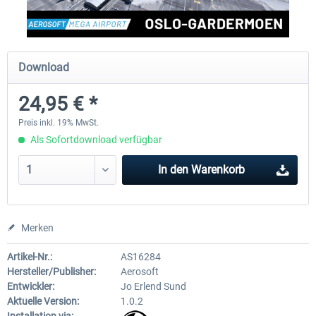
EmergencyDispatcherPro - 24h Free
EmergencyDispatcherPr
Download
Trial
24,95 € *
0,00 € *
35,69 € *
Preis inkl. 19% MwSt.
Als Sofortdownload verfügbar
In den
Warenkorb
Merken
Artikel-Nr.:
AS16284
Hersteller/Publisher:
Aerosoft
Entwickler:
Jo Erlend Sund
Aktuelle Version:
1.0.2