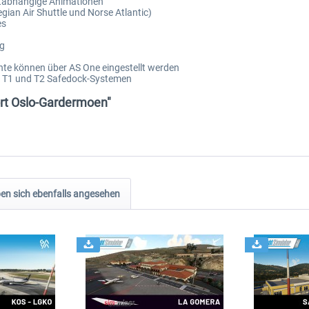
ltabhängige Animationen
ian Air Shuttle und Norse Atlantic)
es
ng
te können über AS One eingestellt werden
n T1 und T2 Safedock-Systemen
ort Oslo-Gardermoen"
n sich ebenfalls angesehen