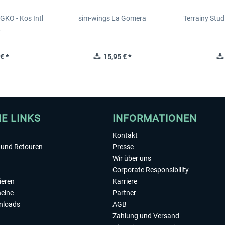
GKO - Kos Intl
sim-wings La Gomera
Terrainy Stud
t
€ *
15,95 € *
HE LINKS
INFORMATIONEN
Kontakt
und Retouren
Presse
Wir über uns
Corporate Responsibility
ieren
Karriere
eine
Partner
nloads
AGB
Zahlung und Versand