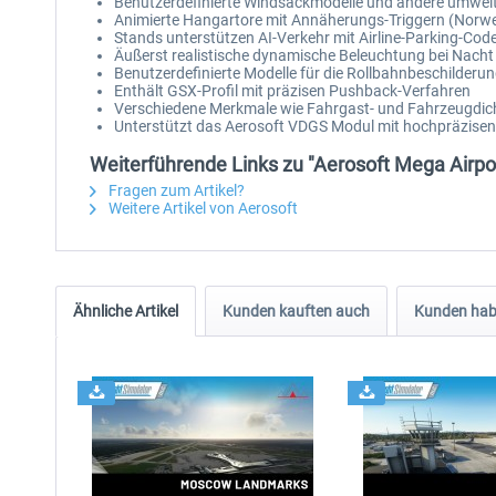
Benutzerdefinierte Windsackmodelle und andere umwe
Animierte Hangartore mit Annäherungs-Triggern (Norweg
Stands unterstützen AI-Verkehr mit Airline-Parking-Cod
Äußerst realistische dynamische Beleuchtung bei Nacht
Benutzerdefinierte Modelle für die Rollbahnbeschilderu
Enthält GSX-Profil mit präzisen Pushback-Verfahren
Verschiedene Merkmale wie Fahrgast- und Fahrzeugdich
Unterstützt das Aerosoft VDGS Modul mit hochpräzise
Weiterführende Links zu "Aerosoft Mega Airp
Fragen zum Artikel?
Weitere Artikel von Aerosoft
Ähnliche Artikel
Kunden kauften auch
Kunden habe