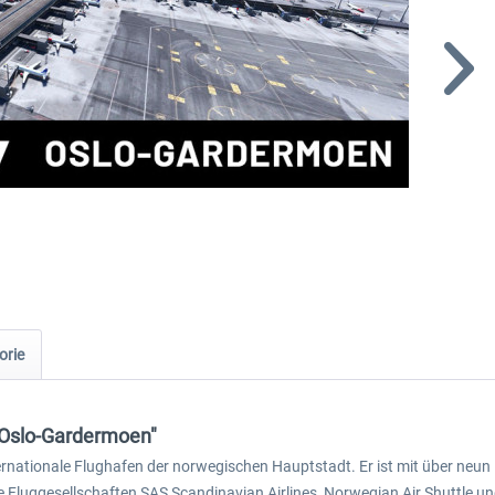
orie
 Oslo-Gardermoen"
rnationale Flughafen der norwegischen Hauptstadt. Er ist mit über neun
e Fluggesellschaften SAS Scandinavian Airlines, Norwegian Air Shuttle u