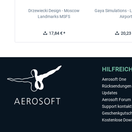
Drzewiecki Design - Moscow
Gaya Simulations - L
Landmarks MSFS
Airpor
17,84 € *
20,23 
HILFREIC
Aerosoft One
Rücksendungen 
Updates
Aerosoft Forum
Support kontakt
Geschenkgutsch
Kostenlose Dow