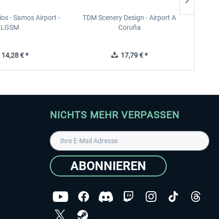
ios - Samos Airport -
TDM Scenery Design - Airport A
FlyLo
LGSM
Coruña
14,28 € *
17,79 € *
NICHTS MEHR VERPASSEN
ABONNIEREN