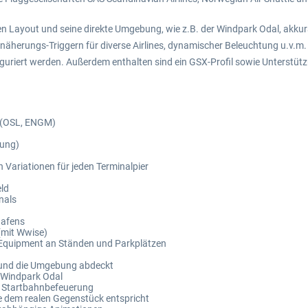
en Layout und seine direkte Umgebung, wie z.B. der Windpark Odal, akkur
nnäherungs-Triggern für diverse Airlines, dynamischer Beleuchtung u.v.m
guriert werden. Außerdem enthalten sind ein GSX-Profil sowie Unterstüt
 (OSL, ENGM)
hung)
Variationen für jeden Terminalpier
ld
nals
hafens
(mit Wwise)
Equipment an Ständen und Parkplätzen
n und die Umgebung abdeckt
n Windpark Odal
r Startbahnbefeuerung
e dem realen Gegenstück entspricht