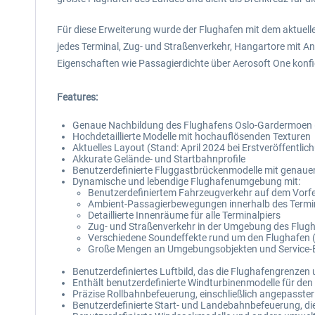
Für diese Erweiterung wurde der Flughafen mit dem aktuell
jedes Terminal, Zug- und Straßenverkehr, Hangartore mit A
Eigenschaften wie Passagierdichte über Aerosoft One konfi
Features:
Genaue Nachbildung des Flughafens Oslo-Gardermoen
Hochdetaillierte Modelle mit hochauflösenden Texturen
Aktuelles Layout (Stand: April 2024 bei Erstveröffentlic
Akkurate Gelände- und Startbahnprofile
Benutzerdefinierte Fluggastbrückenmodelle mit genauen 
Dynamische und lebendige Flughafenumgebung mit:
Benutzerdefiniertem Fahrzeugverkehr auf dem Vorfe
Ambient-Passagierbewegungen innerhalb des Termi
Detaillierte Innenräume für alle Terminalpiers
Zug- und Straßenverkehr in der Umgebung des Flug
Verschiedene Soundeffekte rund um den Flughafen 
Große Mengen an Umgebungsobjekten und Service-
Benutzerdefiniertes Luftbild, das die Flughafengrenze
Enthält benutzerdefinierte Windturbinenmodelle für de
Präzise Rollbahnbefeuerung, einschließlich angepasste
Benutzerdefinierte Start- und Landebahnbefeuerung, di