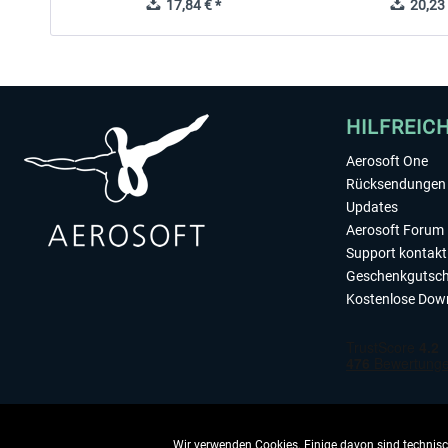
17,84 € *
20,23 
HILFREIC
Aerosoft One
Rücksendungen 
Updates
Aerosoft Forum
Support kontakt
Geschenkgutsch
Kostenlose Dow
Wir verwenden Cookies. Einige davon sind technisch