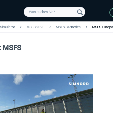
 Simulator
MSFS 2020
MSFS Szenerien
MSFS Europ
rt MSFS