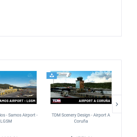
ios - Samos Airport -
TDM Scenery Design - Airport A
FlyLo
LGSM
Coruña