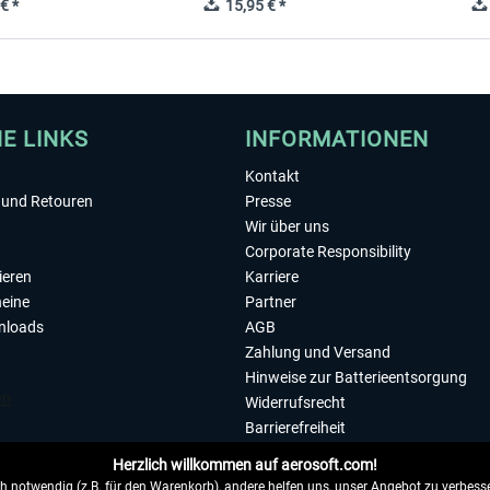
€ *
15,95 € *
HE LINKS
INFORMATIONEN
Kontakt
und Retouren
Presse
Wir über uns
Corporate Responsibility
ieren
Karriere
eine
Partner
nloads
AGB
Zahlung und Versand
Hinweise zur Batterieentsorgung
Widerrufsrecht
Barrierefreiheit
Datenschutzerklärung
Herzlich willkommen auf aerosoft.com!
Impressum
 notwendig (z.B. für den Warenkorb), andere helfen uns, unser Angebot zu verbesse