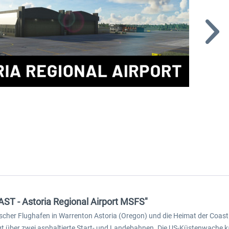
AST - Astoria Regional Airport MSFS"
tärischer Flughafen in Warrenton Astoria (Oregon) und die Heimat der Coast 
gt über zwei asphaltierte Start- und Landebahnen. Die US-Küstenwache k