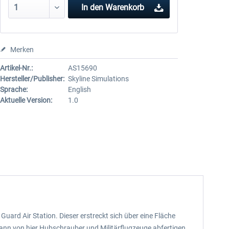
In den
Warenkorb
Merken
Artikel-Nr.:
AS15690
Hersteller/Publisher:
Skyline Simulations
Sprache:
English
Aktuelle Version:
1.0
Guard Air Station. Dieser erstreckt sich über eine Fläche
ann von hier Hubschrauber und Militärflugzeuge abfertigen.