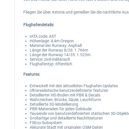
Fliegen Sie über Astoria und genießen Sie die nächtliche A
Flughafendetails:
IATA code: AST
Höhenlage: 4,4m Oregon
Material der Runway: Asphalt
Länge der Runway 8/26: 1.766m
Länge der Runway 14/35: 1.523m
Service: zivil-militärisch
Flughafentyp: öffentlich
Features:
Entwickelt mit den aktuellsten Flughafen-Updates
Ultrarealistische benutzerdefinierte Texturen
Detaillierter HD-Boden mit PBR & Decals
Wahrzeichen: Brücke, Säule, Leuchtturm
Detaillierte 3D-Modellierung
PBR-Materialien für jedes Gebäude
Tausende von benutzerdefinierten statischen 3D-Objekt
Großartige und detaillierte Nachttexturen
FSEco-Subsystem
Akkurate Stadt mit originalen OSM-Daten