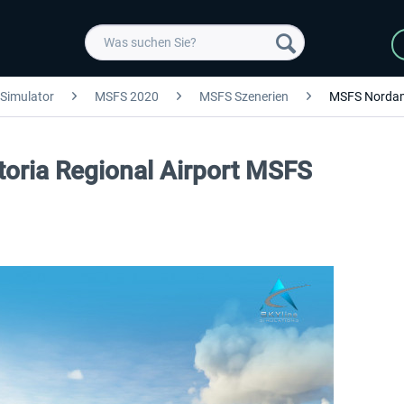
 Simulator
MSFS 2020
MSFS Szenerien
MSFS Nordam
toria Regional Airport MSFS