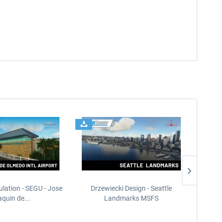
ulation - SEGU - Jose
Drzewiecki Design - Seattle
Sierr
quin de...
Landmarks MSFS