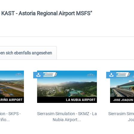
- KAST - Astoria Regional Airport MSFS"
n sich ebenfalls angesehen
ion - SKPS -
Sierrasim Simulation - SKMZ - La
Sierrasim Sim
iño...
Nubia Airport...
Joa