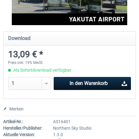
FSDG - Grönland Kulusuk MSFS
Aerosoft Airport Bonair
Download
8,99 € *
11,95 € *
13,09 € *
Preis inkl. 19% MwSt.
Als Sofortdownload verfügbar
In den
Warenkorb
Merken
Artikel-Nr.:
AS16401
Hersteller/Publisher:
Northern Sky Studio
Aktuelle Version:
1.3.0