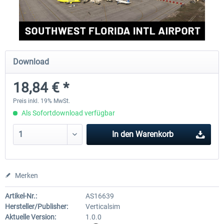
FSDG - Grönland Kulusuk MSFS
Aerosoft Airport Bonair
Download
8,99 € *
11,95 € *
18,84 € *
Preis inkl. 19% MwSt.
Als Sofortdownload verfügbar
In den
Warenkorb
Merken
Artikel-Nr.:
AS16639
Hersteller/Publisher:
Verticalsim
Aktuelle Version:
1.0.0