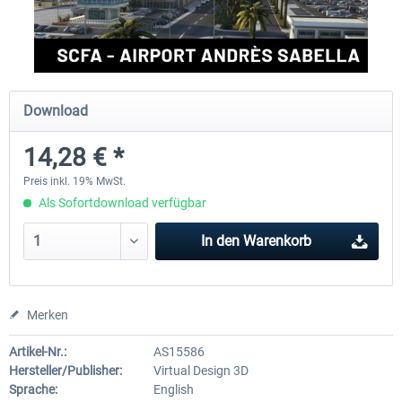
FSDG - Cusco MSFS
Sierrasim Simulation - SKMD 
Herrera...
Download
17,85 € *
13,09 € *
14,28 € *
Preis inkl. 19% MwSt.
Als Sofortdownload verfügbar
In den
Warenkorb
Merken
Artikel-Nr.:
AS15586
Hersteller/Publisher:
Virtual Design 3D
Sprache:
English