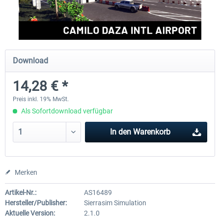
FSDG - Cusco MSFS
Sierrasim Simulation - SKMD 
Herrera...
Download
17,85 € *
13,09 € *
14,28 € *
Preis inkl. 19% MwSt.
Als Sofortdownload verfügbar
In den
Warenkorb
Merken
Artikel-Nr.:
AS16489
Hersteller/Publisher:
Sierrasim Simulation
Aktuelle Version:
2.1.0