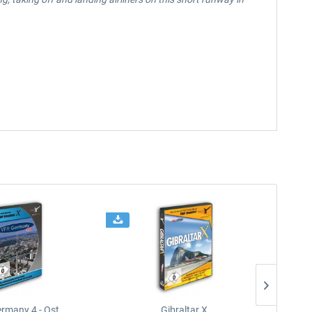
rmany 4 - Ost
Gibraltar X