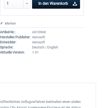
In den
Warenkorb
Merken
Artikel-Nr.:
AS10968
Hersteller/Publisher:
Aerosoft
Entwickler:
Aerosoft
Sprache:
Deutsch / English
Aktuelle Version:
1.01
röffentlichten Anflugverfahren beinhalten einen steilen
ondon City Airport zugelassene Flugzeug ist der Airbus