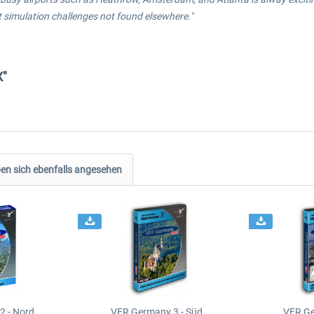
 simulation challenges not found elsewhere."
X"
n sich ebenfalls angesehen
2 - Nord
VFR Germany 3 - Süd
VFR Ge