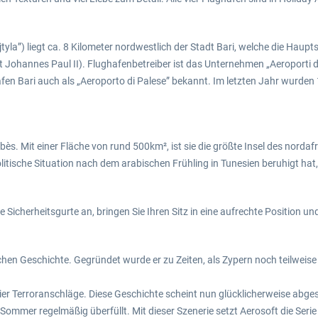
ojtyla”) liegt ca. 8 Kilometer nordwestlich der Stadt Bari, welche die Hau
 Johannes Paul II). Flughafenbetreiber ist das Unternehmen „Aeroporti di
hafen Bari auch als „Aeroporto di Palese” bekannt. Im letzten Jahr wurden
abès. Mit einer Fläche von rund 500km², ist sie die größte Insel des nordaf
olitische Situation nach dem arabischen Frühling in Tunesien beruhigt hat
 Sicherheitsgurte an, bringen Sie Ihren Sitz in eine aufrechte Position un
ichen Geschichte. Gegründet wurde er zu Zeiten, als Zypern noch teilweise 
r Terroranschläge. Diese Geschichte scheint nun glücklicherweise abges
Sommer regelmäßig überfüllt. Mit dieser Szenerie setzt Aerosoft die Seri