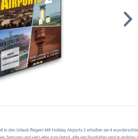
it in den Urlaub fliegen! Mit Holiday Airports 2 erhalten sie 4 wundersch
n Texturen und viel Liebe zum Detail. Alle vier Flughäfen sind in Holiday 