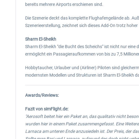
bereits mehrere Airports erschienen sind.
Die Szenerie deckt das komplette Flughafengelände ab. Au
Szenerieerstellung, zeichnet sich dieses Add-On trotz hoher
Sharm El-Sheikh
Sharm El-Sheikh "die Bucht des Scheichs" ist nicht nur ein
ermöglicht ein Passagieraufkommen von bis zu 7,5 Millionen
Hobbytaucher, Urlauber und (Airliner) Piloten sind gleiche
modernsten Modellen und Strukturen ist Sharm El-Sheikh d
Awards/Reviews:
Fazit von simFlight.de:
"Aerosoft beitet hier ein Paket an, das qualitativ nicht beson
wurden hier in einem Paket zusammengefasst. Eine Weiterent
Larnaca am unteren Ende anzusiedeln ist. Der Preis, der das 
Sollte man Bari und Larnaca, aufgrund des doch nicht unbedi