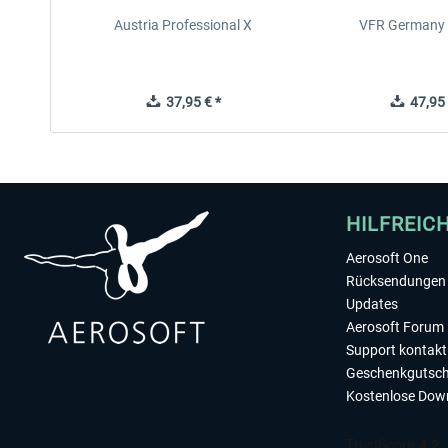
Austria Professional X
VFR Germany 
37,95 € *
47,95 
HILFREIC
Aerosoft One
Rücksendungen 
Updates
Aerosoft Forum
Support kontakt
Geschenkgutsch
Kostenlose Dow