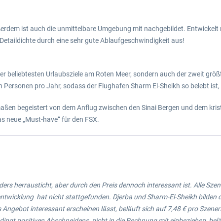
ßerdem ist auch die unmittelbare Umgebung mit nachgebildet. Entwickelt
 Detaildichte durch eine sehr gute Ablaufgeschwindigkeit aus!
e der beliebtesten Urlaubsziele am Roten Meer, sondern auch der zweit g
 Personen pro Jahr, sodass der Flughafen Sharm El-Sheikh so belebt ist, 
rmaßen begeistert von dem Anflug zwischen den Sinai Bergen und dem kris
as neue „Must-have“ für den FSX.
ders herrausticht, aber durch den Preis dennoch interessant ist. Alle Szener
wicklung hat nicht stattgefunden. Djerba und Sharm-El-Sheikh bilden die
Angebot interessant erscheinen lässt, beläuft sich auf 7,48 € pro Szeneri
ngt positiven Abschneidens, nicht in die Rechnung mit einbeziehen, beläu