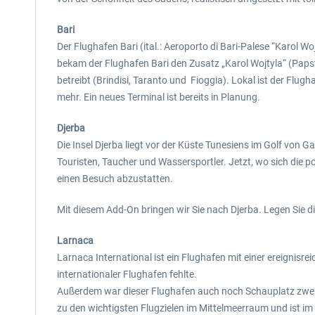
Bari
Der Flughafen Bari (ital.: Aeroporto di Bari-Palese “Karol W
bekam der Flughafen Bari den Zusatz „Karol Wojtyla“ (Papst
betreibt (Brindisi, Taranto und Fioggia). Lokal ist der Flug
mehr. Ein neues Terminal ist bereits in Planung.
Djerba
Die Insel Djerba liegt vor der Küste Tunesiens im Golf von G
Touristen, Taucher und Wassersportler. Jetzt, wo sich die p
einen Besuch abzustatten.
Mit diesem Add-On bringen wir Sie nach Djerba. Legen Sie die
Larnaca
Larnaca International ist ein Flughafen mit einer ereignisre
internationaler Flughafen fehlte.
Außerdem war dieser Flughafen auch noch Schauplatz zweie
zu den wichtigsten Flugzielen im Mittelmeerraum und ist im 