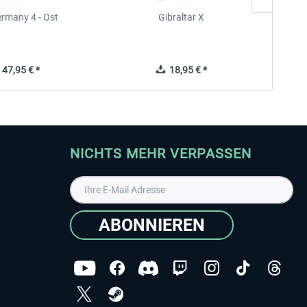
rmany 4 - Ost
Gibraltar X
47,95 € *
18,95 € *
NICHTS MEHR VERPASSEN
ABONNIEREN