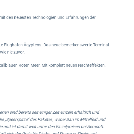
 mit den neuesten Technologien und Erfahrungen der
rößte Flughafen Ägyptens. Das neue bemerkenswerte Terminal
wie nie zuvor.
tallblauen Roten Meer. Mit komplett neuen Nachteffekten,
ien sind bereits seit einiger Zeit einzeln erhältlich und
 „Speerspitze“ des Paketes, wobei Bari im Mittelfeld und
e und ist damit weit unter den Einzelpreisen bei Aerosoft.
ft sich der Preis für Djerba und Sharm-el-Sheikh auf