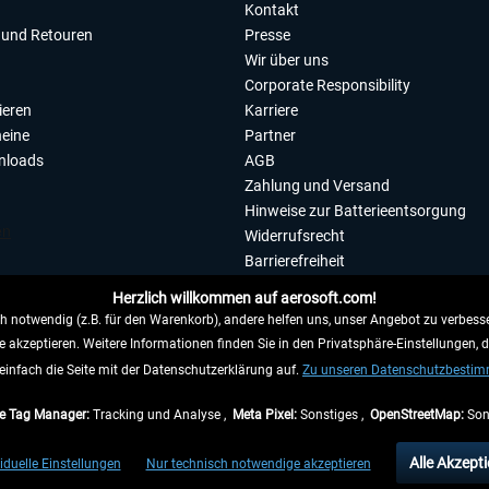
Kontakt
und Retouren
Presse
Wir über uns
Corporate Responsibility
ieren
Karriere
eine
Partner
nloads
AGB
Zahlung und Versand
Hinweise zur Batterieentsorgung
Widerrufsrecht
Barrierefreiheit
Datenschutzerklärung
Herzlich willkommen auf aerosoft.com!
Impressum
 notwendig (z.B. für den Warenkorb), andere helfen uns, unser Angebot zu verbesse
e akzeptieren. Weitere Informationen finden Sie in den Privatsphäre-Einstellungen, 
WIDERRUFEN
einfach die Seite mit der Datenschutzerklärung auf.
Zu unseren Datenschutzbesti
e Tag Manager:
Tracking und Analyse ,
Meta Pixel:
Sonstiges ,
OpenStreetMap:
Son
e Preise inkl. gesetzl. Mehrwertsteuer zzgl.
Versandkosten
, wenn nicht anders beschr
Alle Akzepti
iduelle Einstellungen
Nur technisch notwendige akzeptieren
gen innerhalb Deutschlands, Lieferzeiten für andere Länder entnehmen Sie bitte den
Ve