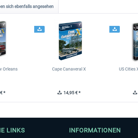
n sich ebenfalls angesehen
ew Orleans
Cape Canaveral X
US Cities 
€ *
14,95 € *
HE LINKS
INFORMATIONEN