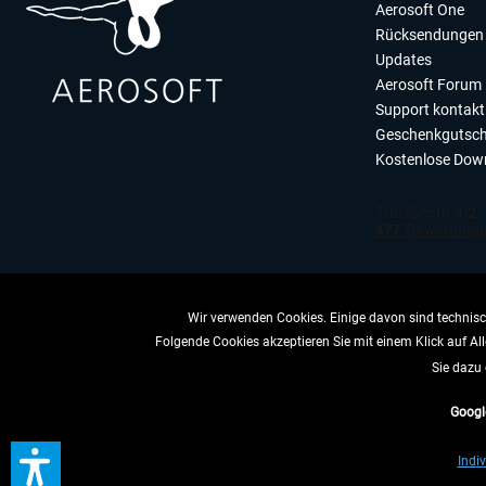
Aerosoft One
Rücksendungen 
Updates
Aerosoft Forum
Support kontakt
Geschenkgutsch
Kostenlose Dow
Wir verwenden Cookies. Einige davon sind technisch
Folgende Cookies akzeptieren Sie mit einem Klick auf All
VERTRAG 
Sie dazu 
Googl
* All
Indiv
** Gilt für Lieferun