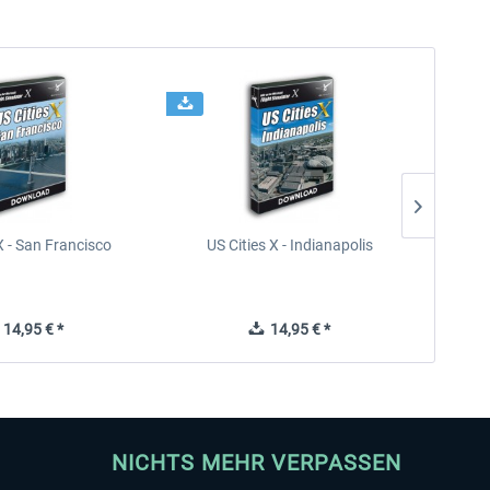
X - San Francisco
US Cities X - Indianapolis
US Citi
14,95 € *
14,95 € *
NICHTS MEHR VERPASSEN