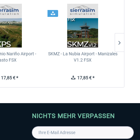
io Nariño Airport -
SKMZ - La Nubia Airport - Manizales
SEGU 
asto FSX
V1.2 FSX
17,85 € *
17,85 € *
NICHTS MEHR VERPASSEN