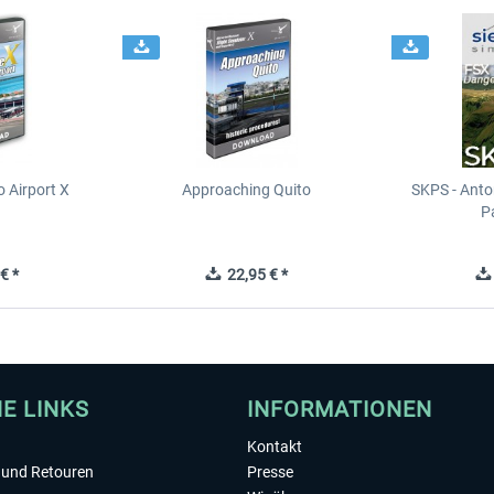
 Airport X
Approaching Quito
SKPS - Anton
P
€ *
22,95 € *
HE LINKS
INFORMATIONEN
Kontakt
und Retouren
Presse