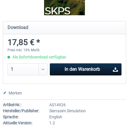
Airbus A320/A321
Airbus Bundle
Download
17,85 € *
42,33 € *
52,33 € *
Preis inkl. 19% MwSt.
Als Sofortdownload verfügbar
In den
Warenkorb
Merken
Artikel-Nr.:
AS14926
Hersteller/Publisher:
Sierrasim Simulation
Sprache:
English
Aktuelle Version:
1.2