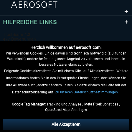
HILFREICHE LINKS
Herzlich willkommen auf aerosoft.com!
Wir verwenden Cookies. Einige davon sind technisch notwendig (z.B. für den
Warenkorb), andere helfen uns, unser Angebot zu verbessern und Ihnen ein
besseres Nutzererlebnis zu bieten.
Folgende Cookies akzeptieren Sie mit einem Klick auf Alle akzeptieren. Weitere
VERTRAG WIDERRUFEN
Informationen finden Sie in den Privatsphäre-Einstellungen, dort können Sie
Ihre Auswahl auch jederzeit ändern. Rufen Sie dazu einfach die Seite mit der
INFORMATIONEN
Datenschutzerklärung auf.
Zu unseren Datenschutzbestimmungen.
NICHTS MEHR VERPASSEN
Google Tag Manager:
Tracking und Analyse ,
Meta Pixel:
Sonstiges ,
OpenStreetMap:
Sonstiges
* Alle Preise inkl. gesetzl. Mehrwertsteuer zzgl.
Versandkosten
, wenn nicht
anders beschrieben.
Alle Akzeptieren
** Gilt für Lieferungen innerhalb Deutschlands, Lieferzeiten für andere Länder