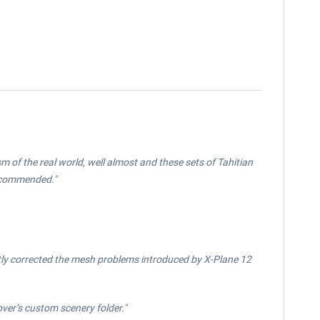
ism of the real world, well almost and these sets of Tahitian
Recommended."
tly corrected the mesh problems introduced by X-Plane 12
ver’s custom scenery folder."