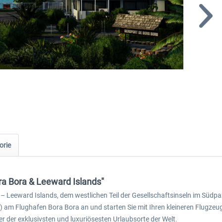
orie
ra Bora & Leeward Islands"
 Leeward Islands, dem westlichen Teil der Gesellschaftsinseln im Südpa
) am Flughafen Bora Bora an und starten Sie mit Ihren kleineren Flugz
 der exklusivsten und luxuriösesten Urlaubsorte der Welt.