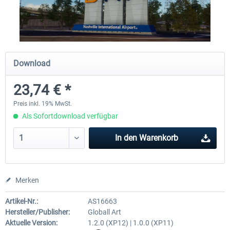
Traffic Global for X-Plane 12/11
X-Plane.org - King Air 350
(Windows)
Download
44,58 € *
53,95 € *
23,74 € *
Preis inkl. 19% MwSt.
Als Sofortdownload verfügbar
In den
Warenkorb
Merken
Artikel-Nr.:
AS16663
Hersteller/Publisher:
Globall Art
Aktuelle Version:
1.2.0 (XP12) | 1.0.0 (XP11)