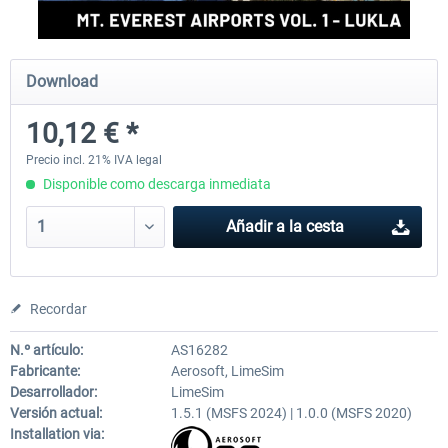
EmergencyDispatcherPro - 24h Free
EmergencyDispatcherPr
Download
Trial
10,12 € *
0,00 € *
36,29 € *
Precio incl. 21% IVA legal
Disponible como descarga inmediata
Añadir a la cesta
Recordar
N.º artículo:
AS16282
Fabricante:
Aerosoft, LimeSim
Desarrollador:
LimeSim
Versión actual:
1.5.1 (MSFS 2024) | 1.0.0 (MSFS 2020)
Installation via: