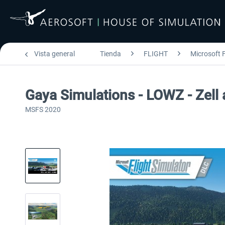
Vista general
Tienda
FLIGHT
Microsoft F
Gaya Simulations - LOWZ - Zell
MSFS 2020