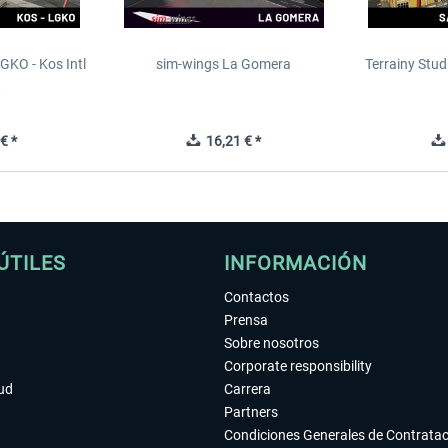
GKO - Kos Intl
sim-wings La Gomera
Terrainy Stud
t
€ *
16,21 € *
ÚTILES
INFORMACIÓN
Contactos
Prensa
Sobre nosotros
Corporate responsibility
tud
Carrera
Partners
Condiciones Generales de Contrata