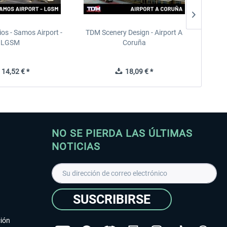
ios - Samos Airport -
TDM Scenery Design - Airport A
FlyLo
LGSM
Coruña
14,52 € *
18,09 € *
NO SE PIERDA LAS ÚLTIMAS
NOTICIAS
SUSCRIBIRSE
ción