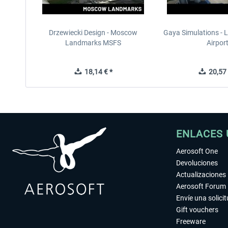
Drzewiecki Design - Moscow
Gaya Simulations - L
Landmarks MSFS
Airpor
18,14 € *
20,57 
ENLACES 
Aerosoft One
Devoluciones
Actualizaciones
Aerosoft Forum
Envíe una solici
Gift vouchers
Freeware