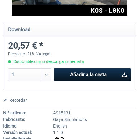
EmergencyDispatcherPro - 24h Free
EmergencyDispatcherPr
Download
Trial
20,57 € *
0,00 € *
36,29 € *
Precio incl. 21% IVA legal
Disponible como descarga inmediata
Añadir a la cesta
Recordar
N.º artículo:
AS15131
Fabricante:
Gaya Simulations
Idioma:
English
Versión actual:
1.1.0