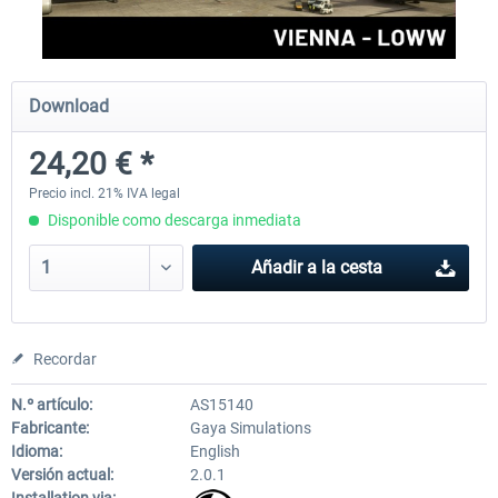
EmergencyDispatcherPro - 24h Free
EmergencyDispatcherPr
Download
Trial
24,20 € *
0,00 € *
36,29 € *
Precio incl. 21% IVA legal
Disponible como descarga inmediata
Añadir a la cesta
Recordar
N.º artículo:
AS15140
Fabricante:
Gaya Simulations
Idioma:
English
Versión actual:
2.0.1