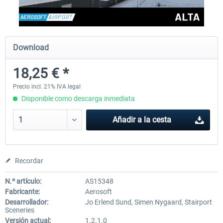
Aerosoft Offshore Landmarks: North
Aerosoft Mega Airport Brus
Download
Sea MSFS 2024
18,25 € *
17,28 € *
25,37 € *
Precio incl. 21% IVA legal
Disponible como descarga inmediata
Añadir a la cesta
Recordar
N.º artículo:
AS15348
Fabricante:
Aerosoft
Desarrollador:
Jo Erlend Sund, Simen Nygaard, Stairport
Sceneries
Versión actual:
1.2.1.0