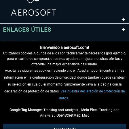
ENLACES ÚTILES
Bienvenido a aerosoft.com!
Utilizamos cookies Algunos de ellos son técnicamente necesarios (por ejemplo,
para el carrito de compras), otros nos ayudan a mejorar nuestras ofertas y
ofrecerle una mejor experiencia de usuario.
Acepta las siguientes cookies haciendo clic en Aceptar todo. Encontrará más
información en la configuración de privacidad, donde también puede cambiar
DESISTIR DEL CONTRATO
su selección en cualquier momento. Simplemente vaya a la página con la
declaración de protección de datos.
Vea nuestra declaración de protección de
INFORMACIÓN
datos.
NO SE PIERDA LAS ÚLTIMAS NOTICIAS
Google Tag Manager:
Tracking and Analysis ,
Meta Pixel:
Tracking and
Analysis ,
OpenStreetMap:
Misc
* Todos los precios, incl. el IVA legal y
gastos de envío
así como las posibles
tasas de recepción si no se describe lo contrario