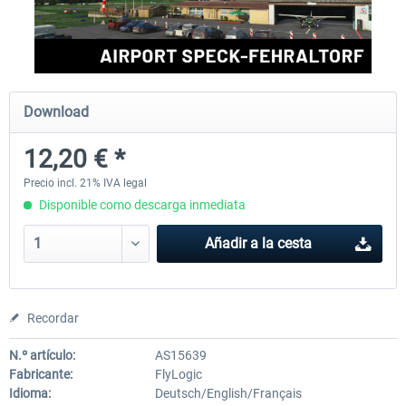
Aerosoft Mega Airport Brussels
Aerosoft Airport Cologne/
Download
25,37 € *
18,25 € *
12,20 € *
Precio incl. 21% IVA legal
Disponible como descarga inmediata
Añadir a la cesta
Recordar
N.º artículo:
AS15639
Fabricante:
FlyLogic
Idioma:
Deutsch/English/Français