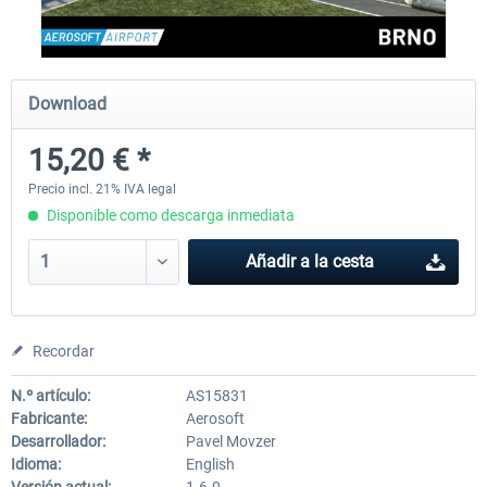
Aerosoft Mega Airport Brussels
Aerosoft Airport Cologne/
Download
15,20 € *
25,37 € *
18,25 € *
Precio incl. 21% IVA legal
Disponible como descarga inmediata
Añadir a la cesta
Recordar
N.º artículo:
AS15831
Fabricante:
Aerosoft
Desarrollador:
Pavel Movzer
Idioma:
English