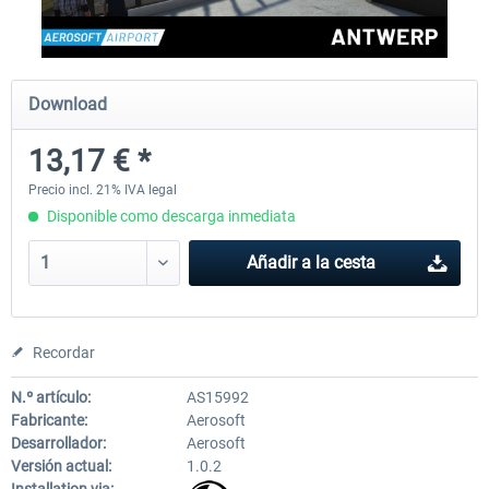
EmergencyDispatcherPro - 24h Free
EmergencyDispatcherPr
Download
Trial
13,17 € *
0,00 € *
36,29 € *
Precio incl. 21% IVA legal
Disponible como descarga inmediata
Añadir a la cesta
Recordar
N.º artículo:
AS15992
Fabricante:
Aerosoft
Desarrollador:
Aerosoft
Versión actual:
1.0.2