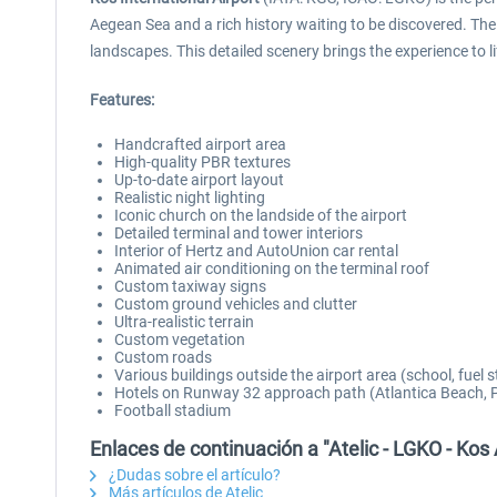
Aegean Sea and a rich history waiting to be discovered. Th
landscapes. This detailed scenery brings the experience to li
Features:
Handcrafted airport area
High-quality PBR textures
Up-to-date airport layout
Realistic night lighting
Iconic church on the landside of the airport
Detailed terminal and tower interiors
Interior of Hertz and AutoUnion car rental
Animated air conditioning on the terminal roof
Custom taxiway signs
Custom ground vehicles and clutter
Ultra-realistic terrain
Custom vegetation
Custom roads
Various buildings outside the airport area (school, fuel st
Hotels on Runway 32 approach path (Atlantica Beach, Po
Football stadium
Enlaces de continuación a "Atelic - LGKO - Kos
¿Dudas sobre el artículo?
Más artículos de Atelic