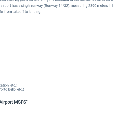
e airport has a single runway (Runway 14/32), measuring 2390 meters in 
fe, from takeoff to landing.
ation, etc.)
rto Bello, etc.)
 Airport MSFS"