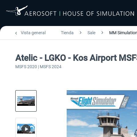
Vista general
Tienda
Sale
MM Simulation
Atelic - LGKO - Kos Airport MS
MSFS 2020 | MSFS 2024