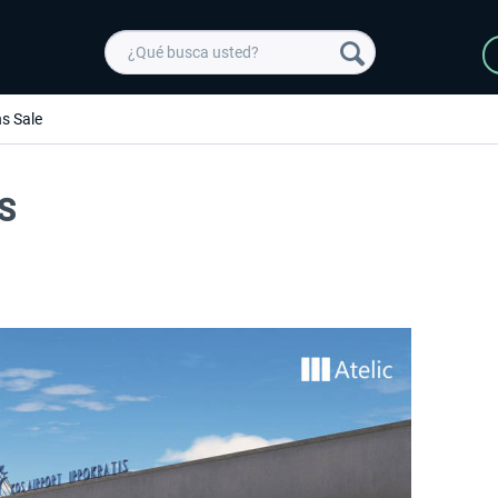
s Sale
FS