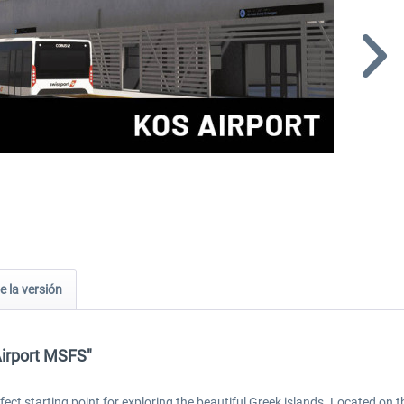
e la versión
Airport MSFS"
ect starting point for exploring the beautiful Greek islands. Located on th