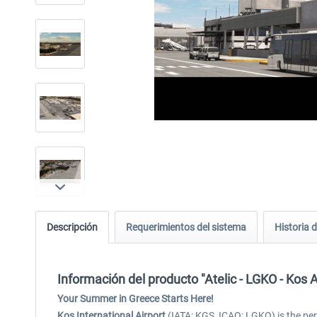
Descripción
Requerimientos del sistema
Historia d
Información del producto "Atelic - LGKO - Kos 
Your Summer in Greece Starts Here!
Kos International Airport
(IATA: KGS, ICAO: LGKO) is the perf