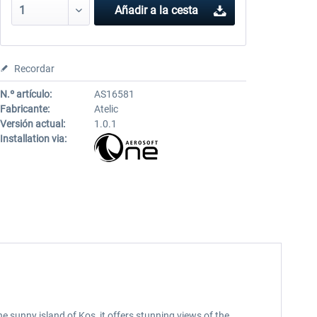
Añadir a la cesta
Recordar
N.º artículo:
AS16581
Fabricante:
Atelic
Versión actual:
1.0.1
Installation via:
e sunny island of Kos, it offers stunning views of the