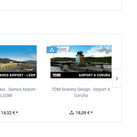
ios - Samos Airport -
TDM Scenery Design - Airport A
FlyLo
LGSM
Coruña
14,52 € *
18,09 € *