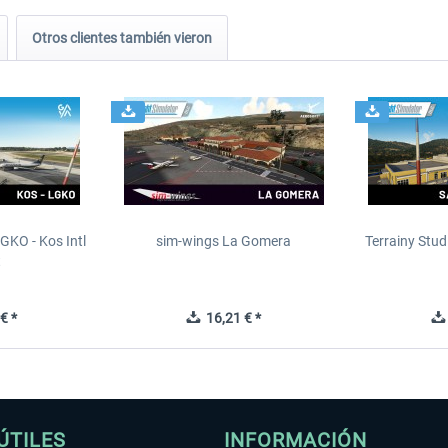
Otros clientes también vieron
GKO - Kos Intl
sim-wings La Gomera
Terrainy Stud
t
€ *
16,21 € *
ÚTILES
INFORMACIÓN