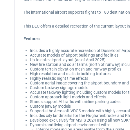
The international airport supports flights to 180 destinatio
This DLC offers a detailed recreation of the current layout
Features:
Includes a highly accurate recreation of Dusseldorf Air
Accurate models of airport buildings and facilities
Up to date airport layout (as of April 2025)
New fire station and solar farms (north of runway) incl
Custom terrain elevation mesh and runway profiles
High resolution and realistic building textures
Highly realistic night time effects
Custom aerial image covering the airport boundary and c
Custom taxiway signage models
Accurate taxiway lighting including custom models for th
Custom approach light models and effects
Stands support AI traffic with airline parking codes
Custom jetway models
Supports the Aerosoft VDGS module with highly accura
Includes city landmarks for the Flughafenbrücke and R
Developed exclusively for MSFS 2024 using all new SDK 
Dynamic and living airport environment with:
Interior modeling on areas visible from the airside