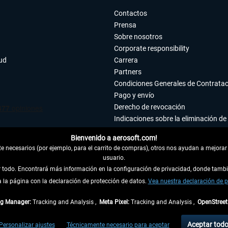
Contactos
Prensa
Sobre nosotros
Corporate responsibility
tud
Carrera
Partners
Condiciones Generales de Contrata
Pago y envío
Derecho de revocación
Indicaciones sobre la eliminación de 
Declaración de protección de datos
Bienvenido a aerosoft.com!
Accesibilidad
 necesarios (por ejemplo, para el carrito de compras), otros nos ayudan a mejorar 
Aviso legal
usuario.
ar todo. Encontrará más información en la configuración de privacidad, donde tam
la página con la declaración de protección de datos.
 DEL CONTRATO
Vea nuestra declaración de p
ag Manager:
Tracking and Analysis ,
Meta Pixel:
Tracking and Analysis ,
OpenStree
ncl. el IVA legal y
gastos de envío
así como las posibles tasas de recepción si no se 
Aceptar tod
Personalizar ajustes
Técnicamente necesario para aceptar