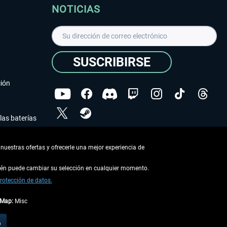
NOTICIAS
SUSCRIBIRSE
ción
las baterías
He leído la
declaración de protección de datos
.
nuestras ofertas y ofrecerle una mejor experiencia de
Copyright © Aerosoft GmbH - Todos los derechos
reservados
bién puede cambiar su selección en cualquier momento.
rotección de datos.
tMap:
Misc
describe lo contrario
o