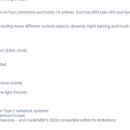
ns on four continents and hosts 70 airlines. DUS has 800 take offs and la
 including many different custom objects, dynamic night lighting and much
port (EDDL/DUS)
uded
lose vicinity
e light fixtures
te Type 2 safedock systems
heinturm tower
features – and made MSFS 2020 compatible within its limitations