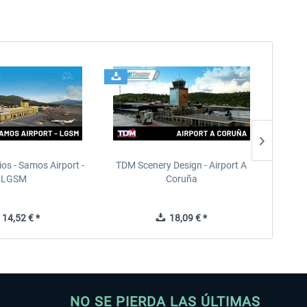
ios - Samos Airport -
TDM Scenery Design - Airport A
FlyLo
LGSM
Coruña
14,52 € *
18,09 € *
NO SE PIERDA LAS ÚLTIMAS