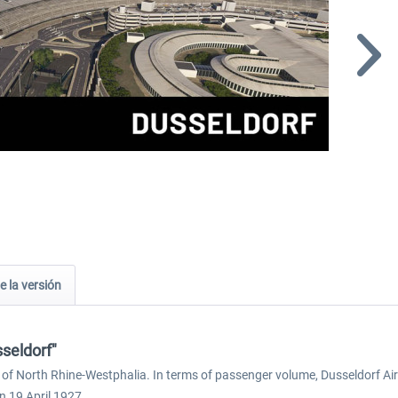
e la versión
sseldorf"
te of North Rhine-Westphalia. In terms of passenger volume, Dusseldorf A
n 19 April 1927.