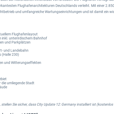
rkantesten Flughafenarchitekturen Deutschlands verleiht. Mit einer 2.8
achtbetrieb und umfangreiche Wartungseinrichtungen und ist damit ein w
tuellem Flughafenlayout
um inkl. unterirdischem Bahnhof
nen und Parkplätzen
art- und Landebahn
 (Halle 230)
en und Witterungseffekten
ebiet
 die umliegende Stadt
bäude
tellen Sie sicher, dass City Update 12: Germany installiert ist (kostenlo