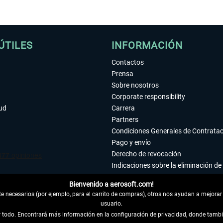
ÚTILES
INFORMACIÓN
Contactos
Prensa
Sobre nosotros
Corporate responsibility
tud
Carrera
Partners
Condiciones Generales de Contrata
Pago y envío
Derecho de revocación
Indicaciones sobre la eliminación de 
Declaración de protección de datos
Bienvenido a aerosoft.com!
Accesibilidad
 necesarios (por ejemplo, para el carrito de compras), otros nos ayudan a mejorar 
Aviso legal
usuario.
ar todo. Encontrará más información en la configuración de privacidad, donde tam