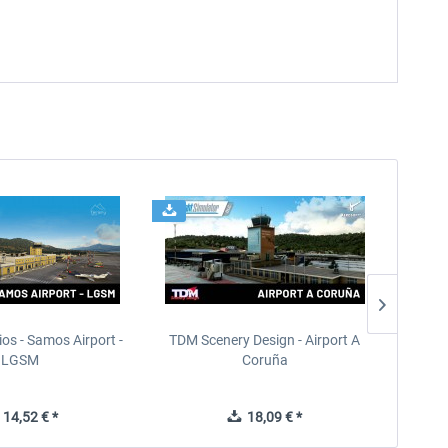
ios - Samos Airport -
TDM Scenery Design - Airport A
FlyLo
LGSM
Coruña
14,52 € *
18,09 € *