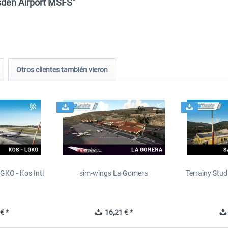
esden Airport MSFS"
Otros clientes también vieron
GKO - Kos Intl
sim-wings La Gomera
Terrainy Stud
t
€ *
16,21 € *