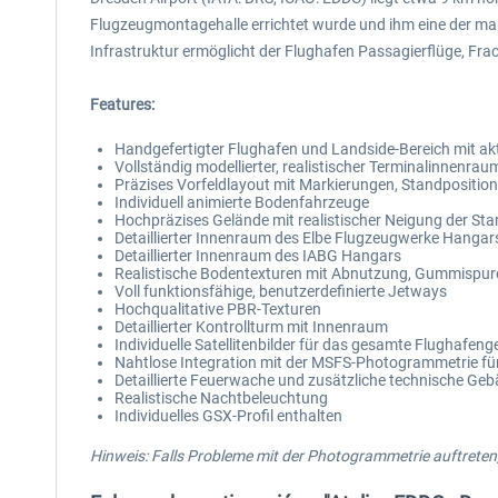
Flugzeugmontagehalle errichtet wurde und ihm eine der ma
Infrastruktur ermöglicht der Flughafen Passagierflüge, Fr
Features:
Handgefertigter Flughafen und Landside-Bereich mit ak
Vollständig modellierter, realistischer Terminalinnenra
Präzises Vorfeldlayout mit Markierungen, Standpositio
Individuell animierte Bodenfahrzeuge
Hochpräzises Gelände mit realistischer Neigung der St
Detaillierter Innenraum des Elbe Flugzeugwerke Hangars
Detaillierter Innenraum des IABG Hangars
Realistische Bodentexturen mit Abnutzung, Gummispur
Voll funktionsfähige, benutzerdefinierte Jetways
Hochqualitative PBR-Texturen
Detaillierter Kontrollturm mit Innenraum
Individuelle Satellitenbilder für das gesamte Flughafeng
Nahtlose Integration mit der MSFS-Photogrammetrie für
Detaillierte Feuerwache und zusätzliche technische Ge
Realistische Nachtbeleuchtung
Individuelles GSX-Profil enthalten
Hinweis: Falls Probleme mit der Photogrammetrie auftreten, s