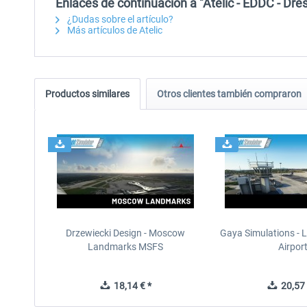
Enlaces de continuación a "Atelic - EDDC - Dr
¿Dudas sobre el artículo?
Más artículos de Atelic
Productos similares
Otros clientes también compraron
Drzewiecki Design - Moscow
Gaya Simulations - L
Landmarks MSFS
Airpor
18,14 € *
20,57 