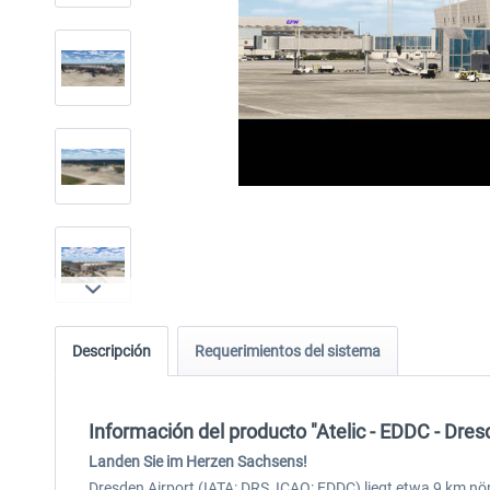
Descripción
Requerimientos del sistema
Información del producto "Atelic - EDDC - Dre
Landen Sie im Herzen Sachsens!
Dresden Airport (IATA: DRS, ICAO: EDDC) liegt etwa 9 km nör