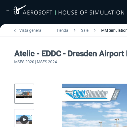
Vista general
Tienda
Sale
MM Simulation
Atelic - EDDC - Dresden Airpor
MSFS 2020 | MSFS 2024