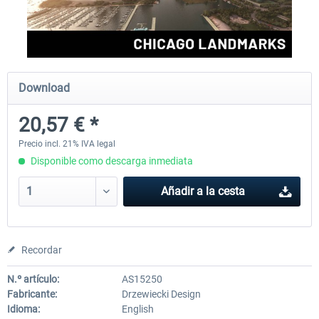
Aerosoft Mega Airport Brussels
Aerosoft Airport Cologne/
Download
25,37 € *
18,25 € *
20,57 € *
Precio incl. 21% IVA legal
Disponible como descarga inmediata
Añadir a la cesta
Recordar
N.º artículo:
AS15250
Fabricante:
Drzewiecki Design
Idioma:
English