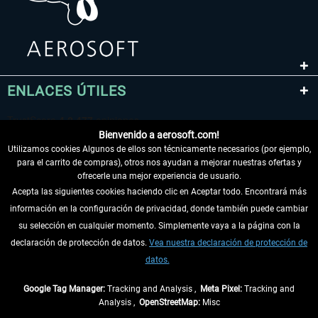
ENLACES ÚTILES
Bienvenido a aerosoft.com!
Utilizamos cookies Algunos de ellos son técnicamente necesarios (por ejemplo,
para el carrito de compras), otros nos ayudan a mejorar nuestras ofertas y
ofrecerle una mejor experiencia de usuario.
Acepta las siguientes cookies haciendo clic en Aceptar todo. Encontrará más
información en la configuración de privacidad, donde también puede cambiar
DESISTIR DEL CONTRATO
su selección en cualquier momento. Simplemente vaya a la página con la
declaración de protección de datos.
Vea nuestra declaración de protección de
INFORMACIÓN
datos.
NO SE PIERDA LAS ÚLTIMAS NOTICIAS
Google Tag Manager:
Tracking and Analysis ,
Meta Pixel:
Tracking and
Analysis ,
OpenStreetMap:
Misc
* Todos los precios, incl. el IVA legal y
gastos de envío
así como las posibles