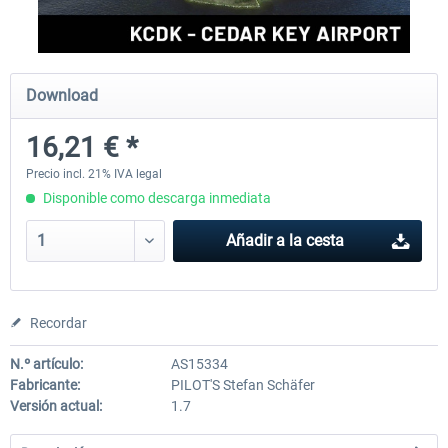
Aerosoft Mega Airport Brussels
Aerosoft Airport Cologne/
Download
16,21 € *
25,37 € *
18,25 € *
Precio incl. 21% IVA legal
Disponible como descarga inmediata
Añadir a la cesta
Recordar
N.º artículo:
AS15334
Fabricante:
PILOT'S Stefan Schäfer
Versión actual:
1.7