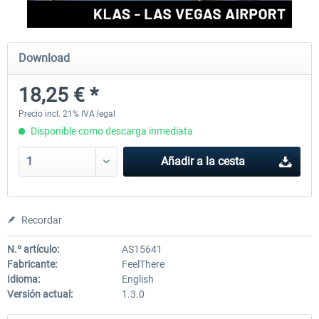
Aerosoft Mega Airport Brussels
Aerosoft Airport Cologne/
Download
18,25 € *
25,37 € *
18,25 € *
Precio incl. 21% IVA legal
Disponible como descarga inmediata
Añadir a la cesta
Recordar
N.º artículo:
AS15641
Fabricante:
FeelThere
Idioma:
English
Versión actual:
1.3.0