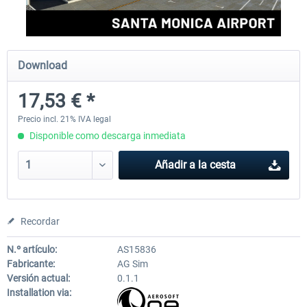
FSDG - Greenland Kulusuk MSFS
Aerosoft Airport Bonair
Download
17,53 € *
9,14 € *
12,15 € *
Precio incl. 21% IVA legal
Disponible como descarga inmediata
Añadir a la cesta
Recordar
N.º artículo:
AS15836
Fabricante:
AG Sim
Versión actual:
0.1.1
Installation via: