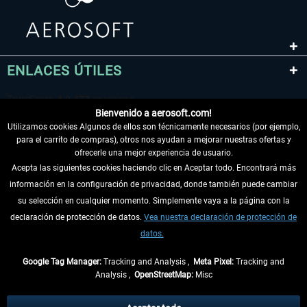
ENLACES ÚTILES
Bienvenido a aerosoft.com!
Utilizamos cookies Algunos de ellos son técnicamente necesarios (por ejemplo,
para el carrito de compras), otros nos ayudan a mejorar nuestras ofertas y
ofrecerle una mejor experiencia de usuario.
Acepta las siguientes cookies haciendo clic en Aceptar todo. Encontrará más
información en la configuración de privacidad, donde también puede cambiar
DESISTIR DEL CONTRATO
su selección en cualquier momento. Simplemente vaya a la página con la
declaración de protección de datos.
Vea nuestra declaración de protección de
INFORMACIÓN
datos.
NO SE PIERDA LAS ÚLTIMAS NOTICIAS
Google Tag Manager:
Tracking and Analysis ,
Meta Pixel:
Tracking and
Analysis ,
OpenStreetMap:
Misc
* Todos los precios, incl. el IVA legal y
gastos de envío
así como las posibles
tasas de recepción si no se describe lo contrario