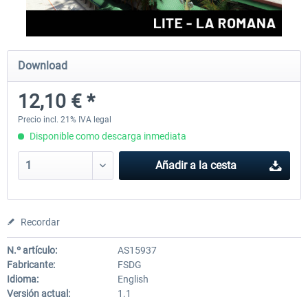
FSDG - Greenland Kulusuk MSFS
Aerosoft Airport Bonair
Download
12,10 € *
9,14 € *
12,15 € *
Precio incl. 21% IVA legal
Disponible como descarga inmediata
Añadir a la cesta
Recordar
N.º artículo:
AS15937
Fabricante:
FSDG
Idioma:
English
Versión actual:
1.1