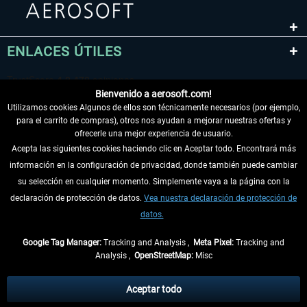
ENLACES ÚTILES
Bienvenido a aerosoft.com!
Utilizamos cookies Algunos de ellos son técnicamente necesarios (por ejemplo,
para el carrito de compras), otros nos ayudan a mejorar nuestras ofertas y
ofrecerle una mejor experiencia de usuario.
Acepta las siguientes cookies haciendo clic en Aceptar todo. Encontrará más
información en la configuración de privacidad, donde también puede cambiar
DESISTIR DEL CONTRATO
su selección en cualquier momento. Simplemente vaya a la página con la
declaración de protección de datos.
Vea nuestra declaración de protección de
INFORMACIÓN
datos.
NO SE PIERDA LAS ÚLTIMAS NOTICIAS
Google Tag Manager:
Tracking and Analysis ,
Meta Pixel:
Tracking and
Analysis ,
OpenStreetMap:
Misc
* Todos los precios, incl. el IVA legal y
gastos de envío
así como las posibles
tasas de recepción si no se describe lo contrario
Aceptar todo
** De aplicación a envíos dentro de Alemania. Los plazos de envío para los