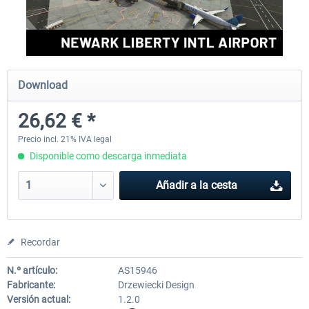
FSDG - Greenland Kulusuk MSFS
Aerosoft Airport Bonair
Download
9,14 € *
12,15 € *
26,62 € *
Precio incl. 21% IVA legal
Disponible como descarga inmediata
Añadir a la cesta
Recordar
N.º artículo:
AS15946
Fabricante:
Drzewiecki Design
Versión actual:
1.2.0