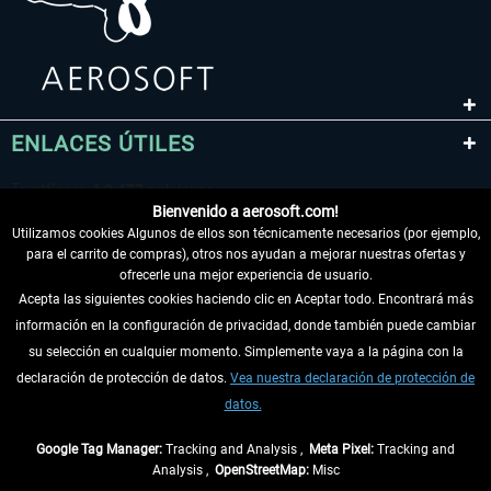
ENLACES ÚTILES
Bienvenido a aerosoft.com!
Utilizamos cookies Algunos de ellos son técnicamente necesarios (por ejemplo,
para el carrito de compras), otros nos ayudan a mejorar nuestras ofertas y
ofrecerle una mejor experiencia de usuario.
Acepta las siguientes cookies haciendo clic en Aceptar todo. Encontrará más
información en la configuración de privacidad, donde también puede cambiar
DESISTIR DEL CONTRATO
su selección en cualquier momento. Simplemente vaya a la página con la
declaración de protección de datos.
Vea nuestra declaración de protección de
INFORMACIÓN
datos.
NO SE PIERDA LAS ÚLTIMAS NOTICIAS
Google Tag Manager:
Tracking and Analysis ,
Meta Pixel:
Tracking and
Analysis ,
OpenStreetMap:
Misc