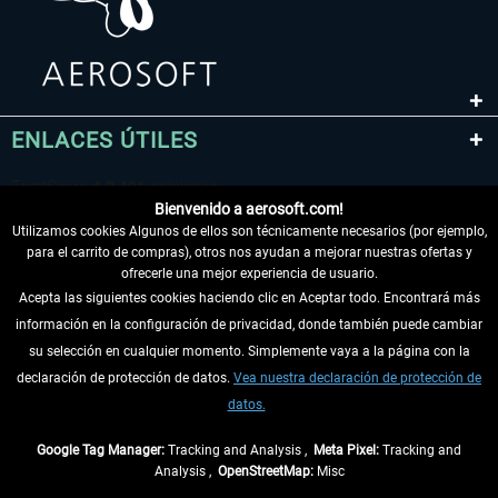
ENLACES ÚTILES
Bienvenido a aerosoft.com!
Utilizamos cookies Algunos de ellos son técnicamente necesarios (por ejemplo,
para el carrito de compras), otros nos ayudan a mejorar nuestras ofertas y
ofrecerle una mejor experiencia de usuario.
Acepta las siguientes cookies haciendo clic en Aceptar todo. Encontrará más
información en la configuración de privacidad, donde también puede cambiar
DESISTIR DEL CONTRATO
su selección en cualquier momento. Simplemente vaya a la página con la
declaración de protección de datos.
Vea nuestra declaración de protección de
INFORMACIÓN
datos.
NO SE PIERDA LAS ÚLTIMAS NOTICIAS
Google Tag Manager:
Tracking and Analysis ,
Meta Pixel:
Tracking and
Analysis ,
OpenStreetMap:
Misc
* Todos los precios, incl. el IVA legal y
gastos de envío
así como las posibles