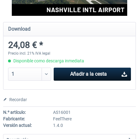
FSDG - Greenland Kulusuk MSFS
Aerosoft Airport Bonair
Download
24,08 € *
9,14 € *
12,15 € *
Precio incl. 21% IVA legal
Disponible como descarga inmediata
Añadir a la cesta
Recordar
N.º artículo:
AS16001
Fabricante:
FeelThere
Versión actual:
1.4.0