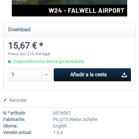
FSDG - Greenland Kulusuk MSFS
Aerosoft Airport Bonair
Download
15,67 € *
9,14 € *
12,15 € *
Precio incl. 21% IVA legal
Disponible como descarga inmediata
Añadir a la cesta
Recordar
N.º artículo:
AS16007
Fabricante:
PILOT'S Stefan Schäfer
Idioma:
English
Versión actual:
1.0.0