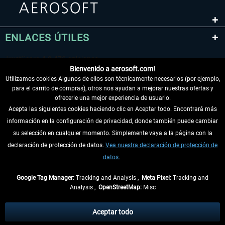
ENLACES ÚTILES
Bienvenido a aerosoft.com!
Utilizamos cookies Algunos de ellos son técnicamente necesarios (por ejemplo,
para el carrito de compras), otros nos ayudan a mejorar nuestras ofertas y
ofrecerle una mejor experiencia de usuario.
Acepta las siguientes cookies haciendo clic en Aceptar todo. Encontrará más
información en la configuración de privacidad, donde también puede cambiar
DESISTIR DEL CONTRATO
su selección en cualquier momento. Simplemente vaya a la página con la
declaración de protección de datos.
Vea nuestra declaración de protección de
INFORMACIÓN
datos.
NO SE PIERDA LAS ÚLTIMAS NOTICIAS
Google Tag Manager:
Tracking and Analysis ,
Meta Pixel:
Tracking and
Analysis ,
OpenStreetMap:
Misc
* Todos los precios, incl. el IVA legal y
gastos de envío
así como las posibles
tasas de recepción si no se describe lo contrario
Aceptar todo
** De aplicación a envíos dentro de Alemania. Los plazos de envío para los