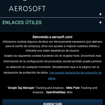
ENLACES ÚTILES
Bienvenido a aerosoft.com!
Utilizamos cookies Algunos de ellos son técnicamente necesarios (por ejemplo,
para el carrito de compras), otros nos ayudan a mejorar nuestras ofertas y
ofrecerle una mejor experiencia de usuario.
Acepta las siguientes cookies haciendo clic en Aceptar todo. Encontrará más
información en la configuración de privacidad, donde también puede cambiar
DESISTIR DEL CONTRATO
su selección en cualquier momento. Simplemente vaya a la página con la
declaración de protección de datos.
Vea nuestra declaración de protección de
INFORMACIÓN
datos.
NO SE PIERDA LAS ÚLTIMAS NOTICIAS
Google Tag Manager:
Tracking and Analysis ,
Meta Pixel:
Tracking and
Analysis ,
OpenStreetMap:
Misc
* Todos los precios, incl. el IVA legal y
gastos de envío
así como las posibles
tasas de recepción si no se describe lo contrario
Aceptar todo