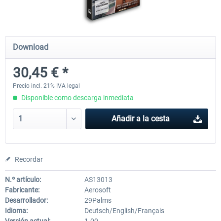
EmergencyDispatcherPro - 24h Free
EmergencyDispatcherPr
Download
Trial
30,45 € *
0,00 € *
36,29 € *
Precio incl. 21% IVA legal
Disponible como descarga inmediata
Añadir a la cesta
Recordar
N.º artículo:
AS13013
Fabricante:
Aerosoft
Desarrollador:
29Palms
Idioma:
Deutsch/English/Français