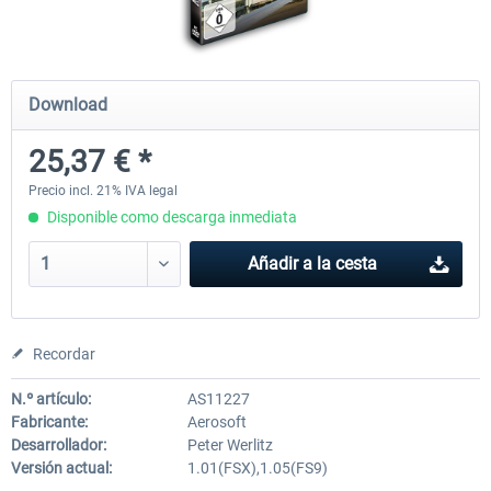
Mega Airport Frankfurt V2.0
Mega Airport Berlin Brande
Download
25,37 € *
30,45 € *
25,37 € *
Precio incl. 21% IVA legal
Disponible como descarga inmediata
Añadir a la cesta
Recordar
N.º artículo:
AS11227
Fabricante:
Aerosoft
Desarrollador:
Peter Werlitz
Versión actual:
1.01(FSX),1.05(FS9)