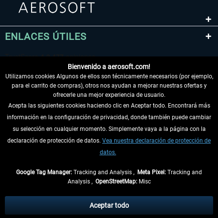
ENLACES ÚTILES
Bienvenido a aerosoft.com!
Utilizamos cookies Algunos de ellos son técnicamente necesarios (por ejemplo,
para el carrito de compras), otros nos ayudan a mejorar nuestras ofertas y
ofrecerle una mejor experiencia de usuario.
Acepta las siguientes cookies haciendo clic en Aceptar todo. Encontrará más
información en la configuración de privacidad, donde también puede cambiar
DESISTIR DEL CONTRATO
su selección en cualquier momento. Simplemente vaya a la página con la
declaración de protección de datos.
Vea nuestra declaración de protección de
INFORMACIÓN
datos.
NO SE PIERDA LAS ÚLTIMAS NOTICIAS
Google Tag Manager:
Tracking and Analysis ,
Meta Pixel:
Tracking and
Analysis ,
OpenStreetMap:
Misc
* Todos los precios, incl. el IVA legal y
gastos de envío
así como las posibles
tasas de recepción si no se describe lo contrario
Aceptar todo
** De aplicación a envíos dentro de Alemania. Los plazos de envío para los