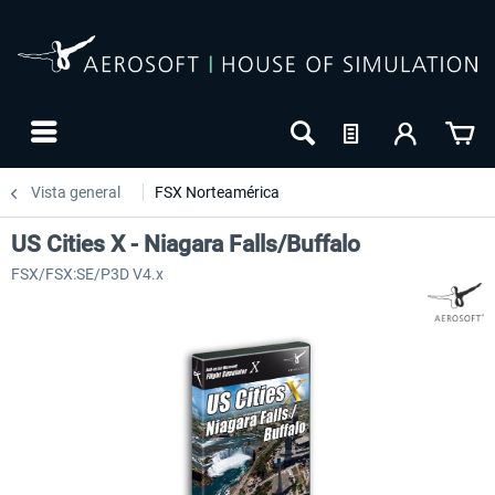
Vista general
FSX Norteamérica
US Cities X - Niagara Falls/Buffalo
FSX/FSX:SE/P3D V4.x