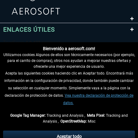
ENLACES ÚTILES
Bienvenido a aerosoft.com!
Utilizamos cookies Algunos de ellos son técnicamente necesarios (por ejemplo,
para el carrito de compras), otros nos ayudan a mejorar nuestras ofertas y
ofrecerle una mejor experiencia de usuario.
Acepta las siguientes cookies haciendo clic en Aceptar todo. Encontrará más
información en la configuración de privacidad, donde también puede cambiar
DESISTIR DEL CONTRATO
su selección en cualquier momento. Simplemente vaya a la página con la
declaración de protección de datos.
Vea nuestra declaración de protección de
INFORMACIÓN
datos.
NO SE PIERDA LAS ÚLTIMAS NOTICIAS
Google Tag Manager:
Tracking and Analysis ,
Meta Pixel:
Tracking and
Analysis ,
OpenStreetMap:
Misc
* Todos los precios, incl. el IVA legal y
gastos de envío
así como las posibles
tasas de recepción si no se describe lo contrario
Aceptar todo