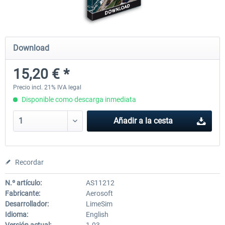
Airports of Mexico City & Central
US Cities X - Chicago
Download
15,20 € *
28,42 € *
15,20 € *
Precio incl. 21% IVA legal
Disponible como descarga inmediata
Añadir a la cesta
Recordar
N.º artículo:
AS11212
Fabricante:
Aerosoft
Desarrollador:
LimeSim
Idioma:
English