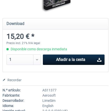
Airports of Mexico City & Central
US Cities X - Chicago
Download
15,20 € *
28,42 € *
15,20 € *
Precio incl. 21% IVA legal
Disponible como descarga inmediata
Añadir a la cesta
Recordar
N.º artículo:
AS11377
Fabricante:
Aerosoft
Desarrollador:
LimeSim
Idioma:
English