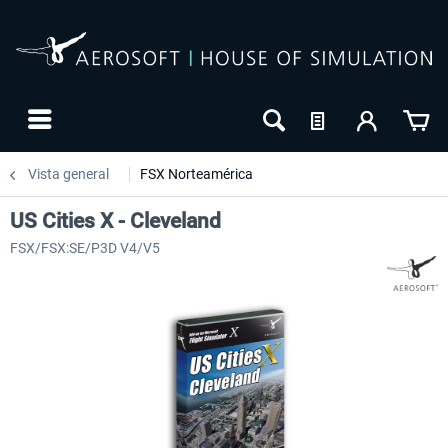
Vista general
FSX Norteamérica
US Cities X - Cleveland
FSX/FSX:SE/P3D V4/V5