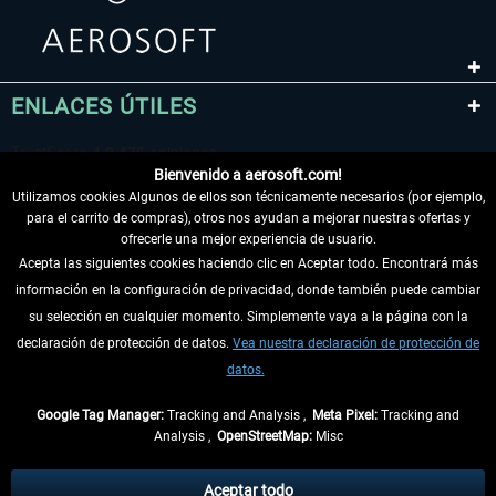
ENLACES ÚTILES
Bienvenido a aerosoft.com!
Utilizamos cookies Algunos de ellos son técnicamente necesarios (por ejemplo,
para el carrito de compras), otros nos ayudan a mejorar nuestras ofertas y
ofrecerle una mejor experiencia de usuario.
Acepta las siguientes cookies haciendo clic en Aceptar todo. Encontrará más
información en la configuración de privacidad, donde también puede cambiar
DESISTIR DEL CONTRATO
su selección en cualquier momento. Simplemente vaya a la página con la
declaración de protección de datos.
Vea nuestra declaración de protección de
INFORMACIÓN
datos.
NO SE PIERDA LAS ÚLTIMAS NOTICIAS
Google Tag Manager:
Tracking and Analysis ,
Meta Pixel:
Tracking and
Analysis ,
OpenStreetMap:
Misc
* Todos los precios, incl. el IVA legal y
gastos de envío
así como las posibles
tasas de recepción si no se describe lo contrario
Aceptar todo