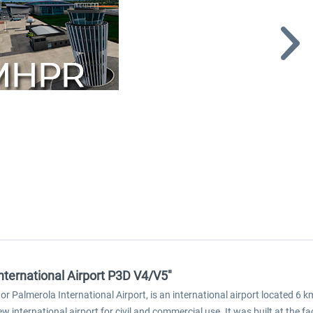
nternational Airport P3D V4/V5"
r Palmerola International Airport, is an international airport located 6
international airport for civil and commercial use. It was built at the fac