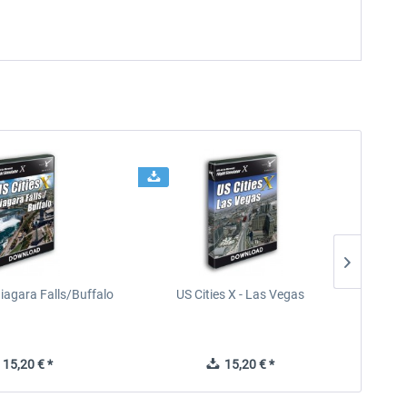
Niagara Falls/Buffalo
US Cities X - Las Vegas
U
15,20 € *
15,20 € *