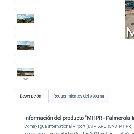
Descripción
Requerimientos del sistema
Información del producto "MHPR - Palmerola I
Comayagua International Airport (IATA: XPL, ICAO: MHPR), o
airport was inaugurated in October 2021 as the country's new 