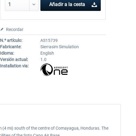
Añadir a la cesta
Recordar
N.º artículo:
AS15739
Fabricante:
Sierrasim Simulation
Idioma:
English
Versión actual:
1.0
Installation via:
 km (4 mi) south of the centre of Comayagua, Honduras. The
ilities of the Soto Cano Air Base.