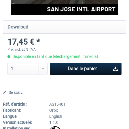
FSDG - Greenland Kulusuk MSFS
Aerosoft Airport Bonair
Download
17,45 € *
9,07 € *
12,05 € *
Prix incl. 20% TVA
Disponible en tant que téléchargement immédiat
Dans le panier
Se souv.
Réf. d'article :
AS15401
Fabricant:
Orbx
Langue:
English
Version actuelle:
1.1.0
Installation via: