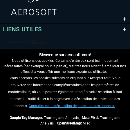
LIENS UTILES
Bienvenue sur aerosoft.com!
Nous utilisons des cookies. Certains d'entre eux sont techniquement
nécessaires (par exemple pour le panier), d'autres nous aident à améliorer nos
offres et à vous offrir une meilleure expérience utilisateur.
Vous acceptez les cookies suivants en cliquant sur Accepter tout. Vous
RENONCER AU CONTRAT ICI
trouverez des informations complémentaires dans les paramètres de
INFORMATIONS
confidentialité, où vous pourrez également modifier votre sélection à tout
moment. Il suffit d'aller à la page avec la déclaration de protection des
NE MANQUEZ PAS LES DERNIÈRES
données.
Consultez notre déclaration de protection des données.
NOUVELLES
Google Tag Manager:
Tracking and Analysis ,
Meta Pixel:
Tracking and
Analysis ,
OpenStreetMap:
Misc
* Tous les prix sont indiqués TVA légale comprise, hors
frais de port
et, le cas