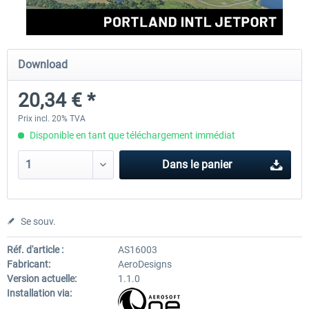
FSDG - Greenland Kulusuk MSFS
Aerosoft Airport Bonair
Download
20,34 € *
9,07 € *
12,05 € *
Prix incl. 20% TVA
Disponible en tant que téléchargement immédiat
Dans le panier
Se souv.
Réf. d'article :
AS16003
Fabricant:
AeroDesigns
Version actuelle:
1.1.0
Installation via: