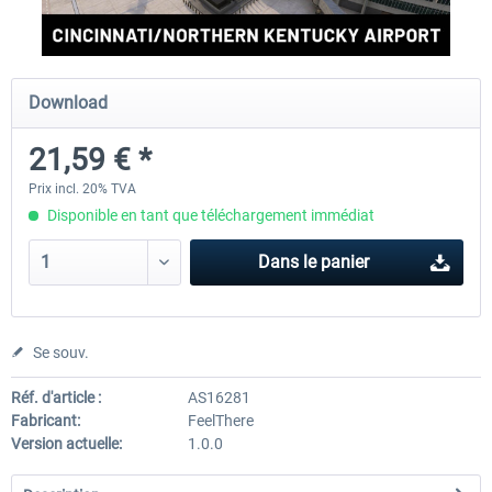
FSDG - Greenland Kulusuk MSFS
Aerosoft Airport Bonair
Download
21,59 € *
9,07 € *
12,05 € *
Prix incl. 20% TVA
Disponible en tant que téléchargement immédiat
Dans le panier
Se souv.
Réf. d'article :
AS16281
Fabricant:
FeelThere
Version actuelle:
1.0.0