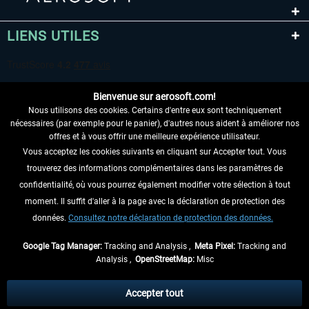
LIENS UTILES
Bienvenue sur aerosoft.com!
Nous utilisons des cookies. Certains d'entre eux sont techniquement
nécessaires (par exemple pour le panier), d'autres nous aident à améliorer nos
offres et à vous offrir une meilleure expérience utilisateur.
Vous acceptez les cookies suivants en cliquant sur Accepter tout. Vous
RENONCER AU CONTRAT ICI
trouverez des informations complémentaires dans les paramètres de
INFORMATIONS
confidentialité, où vous pourrez également modifier votre sélection à tout
moment. Il suffit d'aller à la page avec la déclaration de protection des
NE MANQUEZ PAS LES DERNIÈRES
données.
Consultez notre déclaration de protection des données.
NOUVELLES
Google Tag Manager:
Tracking and Analysis ,
Meta Pixel:
Tracking and
Analysis ,
OpenStreetMap:
Misc
* Tous les prix sont indiqués TVA légale comprise, hors
frais de port
et, le cas
échéant, frais de remboursement, si aucune description contraire.
Accepter tout
** S'applique aux envois vers l'Allemagne. Pour les autres pays, veuillez