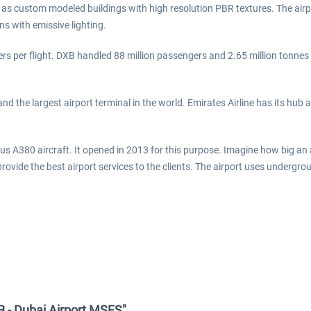
s custom modeled buildings with high resolution PBR textures. The airpor
ns with emissive lighting.
ers per flight. DXB handled 88 million passengers and 2.65 million tonne
and the largest airport terminal in the world. Emirates Airline has its hub 
bus A380 aircraft. It opened in 2013 for this purpose. Imagine how big an
rovide the best airport services to the clients. The airport uses undergr
 - Dubai Airport MSFS"