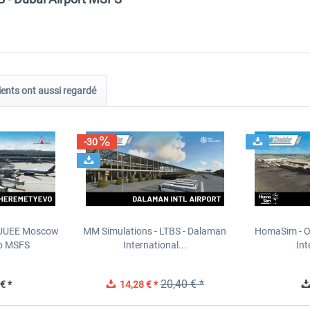
ients ont aussi regardé
-30
- UUEE Moscow
MM Simulations - LTBS - Dalaman
HomaSim - O
o MSFS
International...
Int
20,40 € *
€ *
14,28 € *