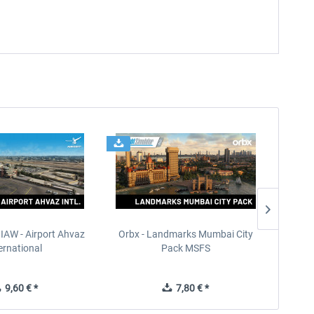
IAW - Airport Ahvaz
Orbx - Landmarks Mumbai City
HomaSim
ernational
Pack MSFS
9,60 € *
7,80 € *