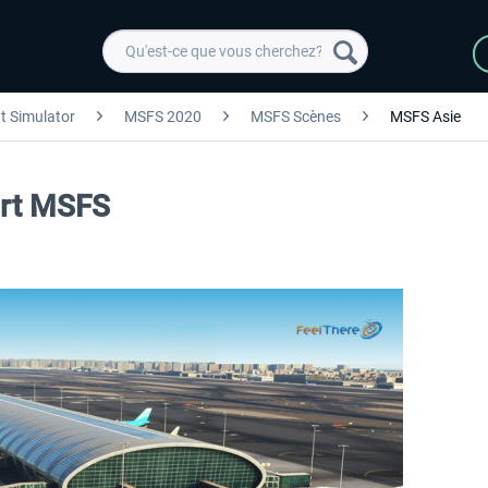
ht Simulator
MSFS 2020
MSFS Scènes
MSFS Asie
ort MSFS