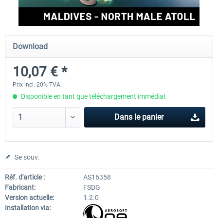
Aerosoft Mt. Everest Airports Vol. 1 -
Aerosoft Mt. Everest Airports V
Download
Lukla
Phaplu...
10,07 € *
10,03 € *
10,03 € *
Prix incl. 20% TVA
Disponible en tant que téléchargement immédiat
Dans le panier
Se souv.
Réf. d'article :
AS16358
Fabricant:
FSDG
Version actuelle:
1.2.0
Installation via: